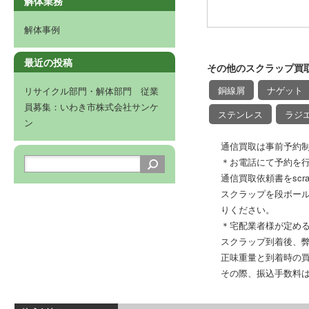
解体業務
解体事例
最近の投稿
その他のスクラップ買
銅線屑
ナゲット
リサイクル部門・解体部門 従業
員募集：いわき市株式会社サンケ
ステンレス
ラジ
ン
通信買取は事前予約
＊お電話にて予約を
通信買取依頼書をscrap
スクラップを段ボー
りください。
＊宅配業者様が定め
スクラップ到着後、
正味重量と到着時の
その際、振込手数料